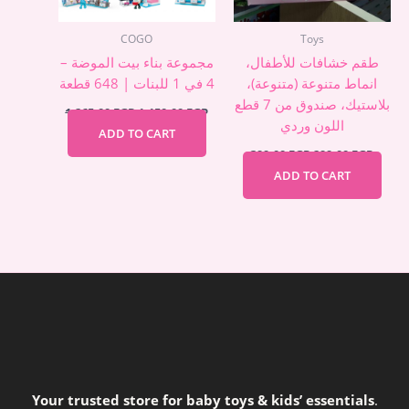
COGO
Toys
طقم خشافات للأطفال،
مجموعة بناء بيت الموضة –
انماط متنوعة (متنوعة)،
4 في 1 للبنات | 648 قطعة
بلاستيك، صندوق من 7 قطع
1.265,00
EGP
1.150,00
EGP
اللون وردي
ADD TO CART
399,00
EGP
299,00
EGP
ADD TO CART
Your trusted store for baby toys & kids’ essentials
.