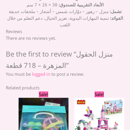
الأبعاد التقريبية للصندوق:
38 × 26 × 7 سم
تشمل:
منزل – زهور – دوّارات شمس – أشجار – ملحقات حديقة
الفوائد:
تنمية المهارات اليدوية، تعزيز الخيال، دعم التعلم من خلال
اللعب
Reviews
There are no reviews yet.
Be the first to review “منزل الحقول
المزهرة – 718 قطعة”
You must be
logged in
to post a review.
Related products
Original
Current
Original
Curre
Sale!
Sale!
price
price
price
price
was:
is:
was:
is:
399,00 EGP.
299,00 EGP.
700,00 EGP.
610,00