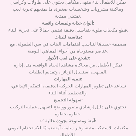
يمكن للأطفال بناء مقهى متكامل يحتوي على طاولات وكراسي
وماكينة مشروبات وشخصيات صغيرة، ما يمنحهم تجربة لعب
تمثيلي ممتعة.
ألوان جذابة ولمسات واقعية:
قطع مكعبات ملونة بتفاصيل دقيقة تضفي جمالاً على تجربة البناء.
مناسبة للبنات:
مصممة خصيصًا لتناسب اهتمامات البنات في سن الطفولة، مع
عناصر مستوحاة من أجواء المقاهي اليومية.
تشجع على لعب الأدوار:
تمكن الأطفال من محاكاة مشاهد الحياة الواقعية مثل إدارة
المقهى، استقبال الزبائن، وتقديم الطلبات.
تنمية المهارات:
تساعد على تطوير المهارات الحركية الدقيقة، التفكير الإبداعي،
والتخطيط أثناء البناء.
سهولة التجميع:
تحتوي على دليل إرشادي مصور وواضح لتسهيل عملية التركيب
خطوة بخطوة.
آمنة ومصنوعة بجودة عالية:
✅
مكعبات بلاستيكية متينة وغير سامة، آمنة تمامًا للاستخدام اليومي
للأطفال.