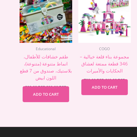
399,00 EGP.
299,00 EGP.
700,00 EGP.
610,00
Educational
COGO
مجموعة بناء قلعة خيالية –
طقم خشافات للأطفال،
346 قطعة ممتعة لعشاق
انماط متنوعة (متنوعة)،
الحكايات والأميرات
بلاستيك، صندوق من 7 قطع
اللون ابيض
700,00
EGP
610,00
EGP
399,00
EGP
299,00
EGP
ADD TO CART
ADD TO CART