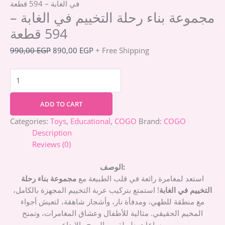
في الغابة – 594 قطعة
مجموعة بناء رحلة التخييم في الغابة –
594 قطعة
990,00
EGP
890,00
EGP
+ Free Shipping
ADD TO CART
Categories:
Toys
,
Educational
,
COGO
Brand:
COGO
Description
Reviews (0)
الوصف:
استعد لمغامرة رائعة في قلب الطبيعة مع
مجموعة بناء رحلة
التخييم في الغابة
! استمتع بتركيب عربة التخييم المجهزة بالكامل،
مع منطقة للطهي، ومدفأة نار، وأشجار شاهقة، لتعيش أجواء
المخيم الحقيقي. مثالية للأطفال وعشاق المغامرات، وتمنح
ساعات طويلة من المرح والإبداع.