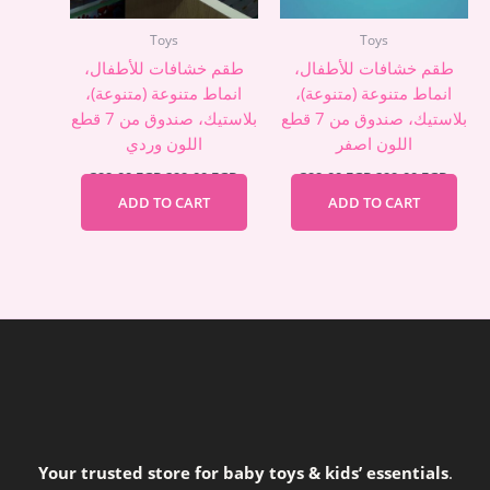
Toys
Toys
طقم خشافات للأطفال،
طقم خشافات للأطفال،
انماط متنوعة (متنوعة)،
انماط متنوعة (متنوعة)،
بلاستيك، صندوق من 7 قطع
بلاستيك، صندوق من 7 قطع
اللون اصفر
اللون وردي
399,00
EGP
299,00
EGP
399,00
EGP
299,00
EGP
ADD TO CART
ADD TO CART
Your trusted store for baby toys & kids’ essentials
.