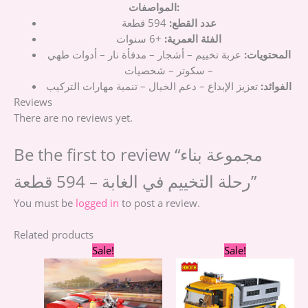
المواصفات:
عدد القطع:
594 قطعة
الفئة العمرية:
+6 سنوات
المحتويات:
عربة تخييم – أشجار – مدفأة نار – أدوات طهي
– سكوتر – شخصيات
الفوائد:
تعزيز الإبداع – دعم الخيال – تنمية مهارات التركيب
Reviews
There are no reviews yet.
Be the first to review “مجموعة بناء
رحلة التخييم في الغابة – 594 قطعة”
You must be
logged in
to post a review.
Related products
Original
Current
Original
Curre
Sale!
Sale!
price
price
price
price
was:
is:
was:
is:
400,00 EGP.
350,00 EGP.
580,00 EGP.
520,00