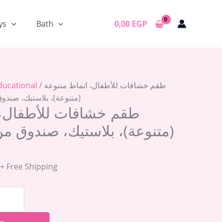
Current
price
ys
Bath
0,00
EGP
is:
299,00 EGP.
/ طقم خشافات للأطفال، انماط متنوعة
ducational
(متنوعة)، بلاستيك، صندوق من 7 قطع اللو
طقم خشافات للأطفال، 
+ Free Shipping