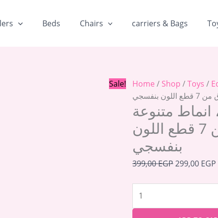
Original
طقم
price
خشافات
lers
Beds
Chairs
carriers & Bags
To
was:
للأطفال،
399,00 EGP.
انماط
متنوعة
(متنوعة)،
بلاستيك،
Sale!
Home
/
Shop
/
Toys
/
E
صندوق
ن بنفسجي
من
انماط متنوعة
7
(متنوعة)، بلاستيك، صندوق من 7 قطع اللون
قطع
اللون
بنفسجي
بنفسجي
quantity
399,00
EGP
299,00
EGP