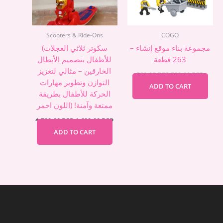
Scooters & Ride-Ons
COGO
مجموعة بناء موقع إنشاء –
(سكوتر ثلاثي العجلات
263 قطعة
للأطفال بتصميم الأبطال
الخارقين – مثالي لتعزيز
580,00
EGP
520,00
EGP
التوازن وتطوير مهارات
ADD TO CART
الحركة للأطفال بطريقة
ممتعة وآمنة! (اللون احمر
1.790,00
EGP
1.690,00
EGP
ADD TO CART