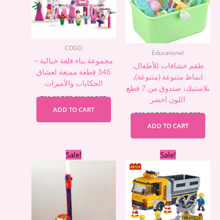
COGO
Educational
مجموعة بناء قلعة خيالية –
طقم خشافات للأطفال،
346 قطعة ممتعة لعشاق
انماط متنوعة (متنوعة)،
الحكايات والأميرات
بلاستيك، صندوق من 7 قطع
700,00
EGP
610,00
EGP
اللون اخضر
ADD TO CART
399,00
EGP
299,00
EGP
ADD TO CART
Original
Current
Original
Curre
Sale!
Sale!
price
price
price
price
was:
is:
was:
is:
1.790,00 EGP.
1.690,00 EGP.
580,00 EGP.
520,00