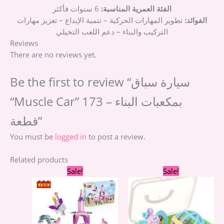
الفئة العمرية المناسبة:
6 سنوات فأكثر
الفوائد:
تطوير المهارات الحركية – تنمية الإبداع – تعزيز مهارات
التركيب والبناء – دعم اللعب التخيلي
Reviews
There are no reviews yet.
Be the first to review “سيارة سباق
“Muscle Car” بمكعبات البناء – 173
قطعة”
You must be
logged in
to post a review.
Related products
Original
Current
Original
Curre
Sale!
Sale!
price
price
price
price
was:
is:
was:
is:
700,00 EGP.
610,00 EGP.
399,00 EGP.
299,00