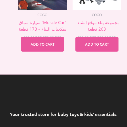
COGO
COGO
مجموعة بناء موقع إنشاء –
سيارة سباق “Muscle Car”
263 قطعة
بمكعبات البناء – 173 قطعة
400,00
EGP
350,00
EGP
580,00
EGP
520,00
EGP
ADD TO CART
ADD TO CART
Your trusted store for baby toys & kids’ essentials
.