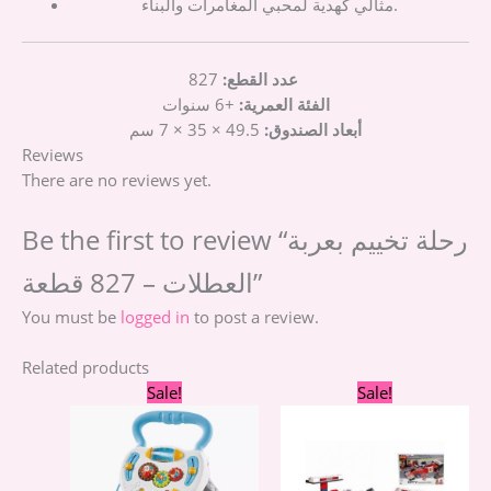
مثالي كهدية لمحبي المغامرات والبناء.
827
عدد القطع:
الفئة العمرية:
+6 سنوات
أبعاد الصندوق:
49.5 × 35 × 7 سم
Reviews
There are no reviews yet.
Be the first to review “رحلة تخييم بعربة
العطلات – 827 قطعة”
You must be
logged in
to post a review.
Related products
Original
Current
Original
Curre
Sale!
Sale!
price
price
price
price
was:
is:
was:
is:
1.890,00 EGP.
1.690,00 EGP.
760,00 EGP.
690,00