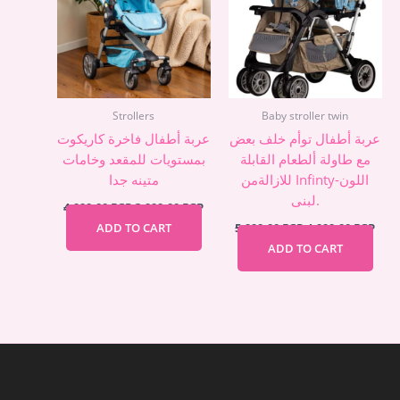
Strollers
Baby stroller twin
عربة أطفال توأم خلف بعض
عربة أطفال فاخرة كاريكوت
مع طاولة ألطعام القابلة
بمستويات للمقعد وخامات
للازالةمن Infinty-اللون
متينه جدا
لبنى.
4.990,00
EGP
3.990,00
EGP
ADD TO CART
5.990,00
EGP
4.990,00
EGP
ADD TO CART