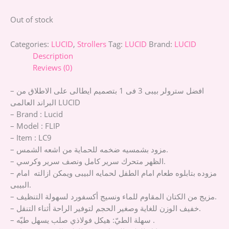
Out of stock
Categories:
LUCID
,
Strollers
Tag:
LUCID
Brand:
LUCID
Description
Reviews (0)
– افضل سترولر بيبى 3 فى 1 بتصميم ايطالى على الاطلاق من
البراند العالمى LUCID
– Brand : Lucid
– Model : FLIP
– Item : LC9
– مزود بشمسيه ضخمه للحماية من اشعه الشمس.
– الظهر متحرك سرير كامل ونصف سرير وكرسي.
– مزوده بتابلوه طعام امام الطفل لحمايه البيبى ويمكن ازالته امام
البيبى.
– مزيج من الكتان المقاوم للماء ونسيج أكسفورد لسهولة التنظيف.
– خفيف الوزن للغاية وصغير الحجم لتوفير الراحة أثناء التنقل.
– سهلة الطيّ: هيكل فولاذي صلب يسهل طيّه .