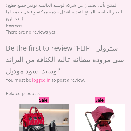
( المنتج يأتى بضمان من شركه لوسيد العالميه توفير جميع قطع
الغيار الخاصه بالمنتج لتقديم افضل خدمه ممكنه وافضل خدمه لما
بعد البيع )
Reviews
There are no reviews yet.
Be the first to review “FLIP – سترولر
بيبى مزوده ببطانه عاليه الكثافه من البراند
لوسيد اسود موديل”
You must be
logged in
to post a review.
Related products
Original
Current
Original
Cur
Sale!
Sale!
price
price
price
pric
was:
is:
was:
is:
1.990,00 EGP.
1.390,00 EGP.
4.990,00 EGP.
3.99