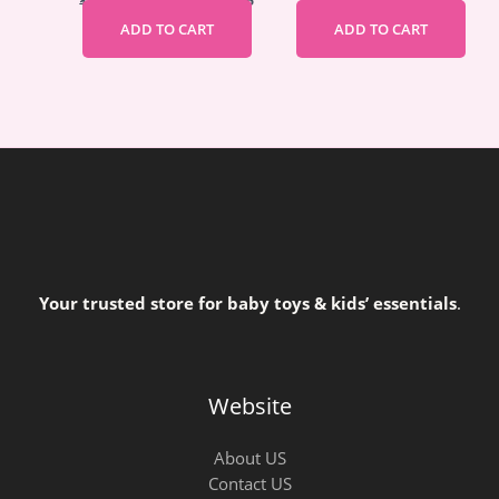
1.690,00
EGP
1.290,00
EGP
1.090,00
EGP
690,00
EGP
ADD TO CART
ADD TO CART
Your trusted store for baby toys & kids’ essentials
.
Website
About US
Contact US