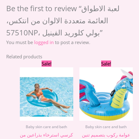
Be the first to review “لعبة الاطواق
العائمة متعددة الالوان من انتكس،
57510NP، بولي كلوريد الفينيل”
You must be
logged in
to post a review.
Related products
Original
Current
Original
Cur
Sale!
Sale!
price
price
price
pric
was:
is:
was:
is:
1.090,00 EGP.
990,00 EGP.
1.490,00 EGP.
1.26
Baby skin care and bath
Baby skin care and bath
عوامة ركوب بتصميم تنين
كرسي استرخاء بذراعين من