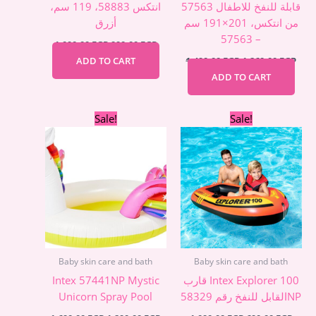
قابلة للنفخ للاطفال 57563
انتكس 58883، 119 سم،
من انتكس، 201×191 سم
أزرق
– 57563
1.090,00
EGP
990,00
EGP
ADD TO CART
1.490,00
EGP
1.260,00
EGP
ADD TO CART
Original
Current
Original
Curr
Sale!
Sale!
price
price
price
price
was:
is:
was:
is:
1.690,00 EGP.
1.290,00 EGP.
1.090,00 EGP.
690,0
Baby skin care and bath
Baby skin care and bath
Intex 57441NP Mystic
قارب Intex Explorer 100
Unicorn Spray Pool
القابل للنفخ رقم 58329NP