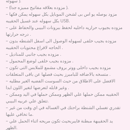
سهوله ).
– (مزوده بعلاقه مفاتيح مميزه جدا ).
– مزود بوصله يو اس بى لشحن الموبايل بكل سهوله يمكن فكها
بكل سهوله عند غسيل الحقيبه USB.
– مزوده بجيوب حراريه داخليه لحفظ ببرونات البيبى والحفاظ على
درجه حرارتها .
– مزوده بجيب خلفى لسهوله الوصول الى اسفل الشنطه بدون
الحاجه لافراغ محتويات الحقيبه .
– مزوده بجيب جانبى للمناديل .
– مزوده بجيب خلفى لوضع المحمول .
– مزوده بجيب داخلى ووتر بروف مشمع للملابس التى تكون
متسخه بالاضافه للبامبرز بحيث فصلها عن باقى المتعلقات .
– الافضل على الاطلاق من حيث السوست الفضيه الغير مطليه
وغير قابله لتعرضها لتغير اللون ابدا .
– الحقيبه ممكن حملها علي الظهر وممكن حملها في اليد وممكن
تتعلق علي عربيه البيبي.
– تقدري تغسلي الشنطة براحتك في الغساله في اي وقت من غير
ما تخافي عليها.
– يد الحقيبهة مبطنة فايبربحيث تكون مريحه اثناء الحمل علي
الظهر.