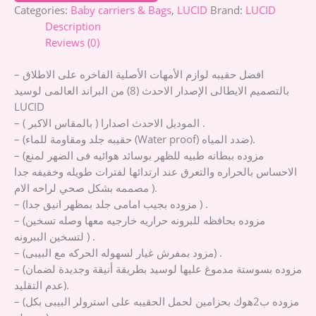
Categories:
Baby carriers & Bags
,
LUCID
Brand:
LUCID
Description
Reviews (0)
– افضل حقيبه لوازم الأمهات الأصلية الفاخره على الاطلاق
بالتصميم الايطالى الإصدار الاحدث (8) من البراند العالمى لوسيد
LUCID
– ( الموديل الاحدث اصدارا ( بالمقاس الاكبر .
– (حقيبه جلد ومقاومة للماء (Water proof) ضدد المياه).
– (مزوده ببطانه طبيه للظهر بوسائد هوائيه فى الضهر لمنع
الاحساس بالحراره والتعرق عند ارتدائها لفترات طويله وخفيفه جدا
مصممه بشكل صحي لراحه الام ).
– (مزوده بجيب امامى جلد بمظهر انيق جدا ) .
– (مزوده بحافظه للبرونه حراريه خارجيه معها وصله تسخين
لتسخين الببرونه ) .
– (مزود بمفرش غيار لسهوله الحركه مع البيبى) .
– (مزوده بسوستة مدموغ عليها لوسيد بطريقة أنيقة وجديدة لضمان
عدم التقليد).
– (مزوده ب2هوك بحزامين لحمل الحقيبه على استرولر البيبى بكل