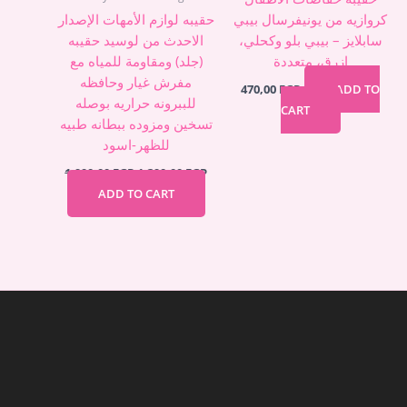
كروازيه من يونيفرسال بيبي
حقيبه لوازم الأمهات الإصدار
سابلايز – بيبي بلو وكحلي،
الاحدث من لوسيد حقيبه
ازرق، متعددة
(جلد) ومقاومة للمياه مع
مفرش غيار وحافظه
470,00
EGP
ADD TO
للببرونه حراريه بوصله
CART
تسخين ومزوده ببطانه طبيه
للظهر-اسود
1.990,00
EGP
1.390,00
EGP
ADD TO CART