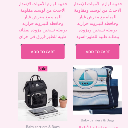
حقيبه لوازم الأمهات الإصدار
حقيبه لوازم الأمهات الإصدار
الاحدث من لوسيد ومقاومة
الاحدث من لوسيد مقاومة
للمياه مع مفرش غيار
للمياه مع مفرش غيار
وحافظه للببرونه حراريه
وحافظه للببرونه حراريه
بوصله تسخين ومزوده
بوصله تسخين مزوده ببطانه
ببطانه طبيه للظهر-اسود
طبيه للظهر-ازرق فى جراى
1.890,00
EGP
1.290,00
EGP
1.890,00
EGP
1.290,00
EGP
ADD TO CART
ADD TO CART
Original
Current
Sale!
price
price
was:
is:
1.990,00 EGP.
1.390,00 EGP.
Baby carriers & Bags
Baby carriers & Bags
حقيبة حفاضات الأطفال