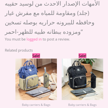
الأمهات الإصدار الاحدث من لوسيد حقيبه
(جلد) ومقاومة للمياه مع مفرش غيار
وحافظه للببرونه حراريه بوصله تسخين
ومزوده ببطانه طبيه للظهر-احمر”
You must be
logged in
to post a review.
Related products
Original
Current
Original
Cur
Sale!
Sale!
price
price
price
pric
was:
is:
was:
is:
1.890,00 EGP.
1.290,00 EGP.
1.890,00 EGP.
1.29
Baby carriers & Bags
Baby carriers & Bags